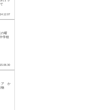
：約１５
で
14.12.07
収の曜
中学校
15.06.30
トア か
昔物