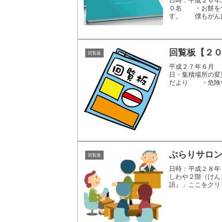
日時：平成２６年
０名 ・お餅を
す。 僕もがんば
回覧板【２
回覧板
平成２７年６月 
日・集積場所の
だより ・危険な
ぶらりサロ
回覧板
日時：平成２８年
しわや２階（けん
語』」ここをクリ