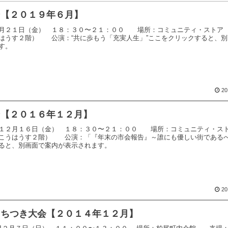
ン【２０１９年６月】
月２１日（金） １８：３０〜２１：００ 場所：コミュニティ・ストア
はうす２階） 公演：“共に歩もう「充実人生」”ここをクリックすると、別
す。
20
ン【２０１６年１２月】
１２月１６日（金） １８：３０〜２１：００ 場所：コミュニティ・ス
こうはうす２階） 公演：「『年末の市会報告』～誰にも優しい街である
ると、別画面で案内が表示されます。
20
もちつき大会【２０１４年１２月】