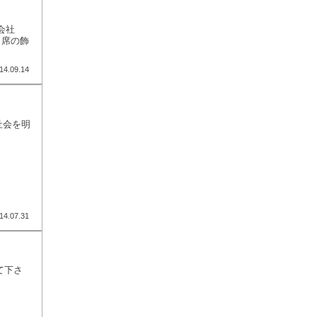
式会社
席の飾
14.09.14
社会を明
14.07.31
て下さ