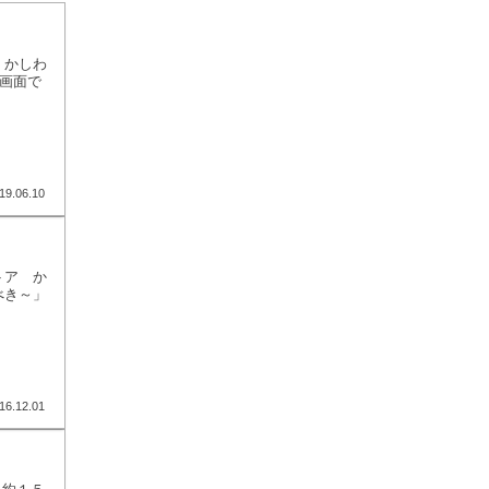
 かしわ
画面で
19.06.10
トア か
べき～」
16.12.01