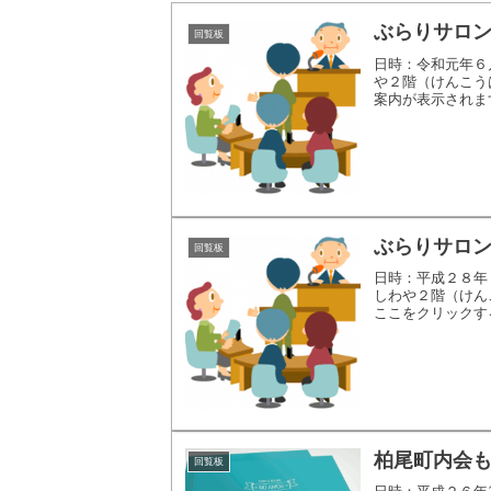
ぶらりサロ
回覧板
日時：令和元年６
や２階（けんこう
案内が表示されま
ぶらりサロ
回覧板
日時：平成２８年
しわや２階（けん
ここをクリックす
柏尾町内会
回覧板