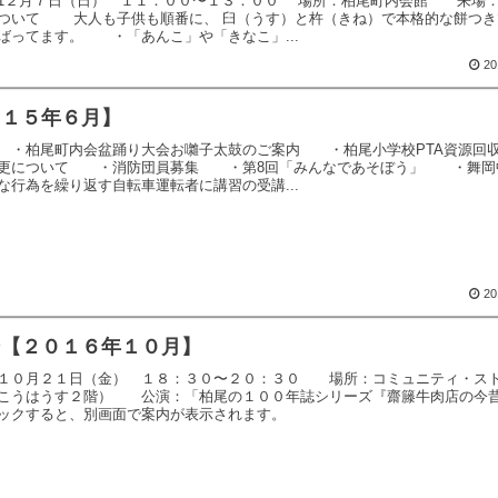
1２月７日（日） １１：００〜１３：００ 場所：柏尾町内会館 来場
ついて 大人も子供も順番に、 臼（うす）と杵（きね）で本格的な餅つき
ってます。 ・「あんこ」や「きなこ」...
20
０１５年６月】
・柏尾町内会盆踊り大会お囃子太鼓のご案内 ・柏尾小学校PTA資源回
変更について ・消防団員募集 ・第8回「みんなであそぼう」 ・舞岡
行為を繰り返す自転車運転者に講習の受講...
20
ン【２０１６年１０月】
１０月２１日（金） １８：３０〜２０：３０ 場所：コミュニティ・ス
こうはうす２階） 公演：「柏尾の１００年誌シリーズ『齋籐牛肉店の今
ックすると、別画面で案内が表示されます。