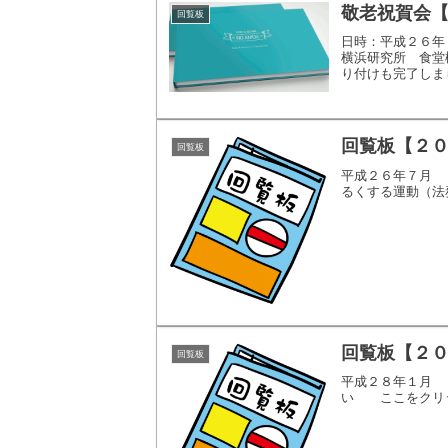
敬老祝賀会
回覧板
日時：平成２６
横浜研究所 食
り付けも完了しま
回覧板【２
回覧板
平成２６年７月
るくする運動（
回覧板【２
回覧板
平成２８年１月 
い ここをクリ