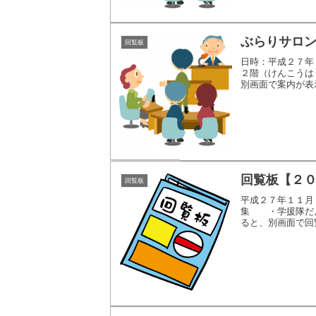
ぶらりサロン
回覧板
日時：平成２７年
２階（けんこう
別画面で案内が表
回覧板【２
回覧板
平成２７年１１
集 ・学援隊だ
ると、別画面で回