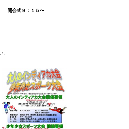
） 開会式９：１５〜
い。