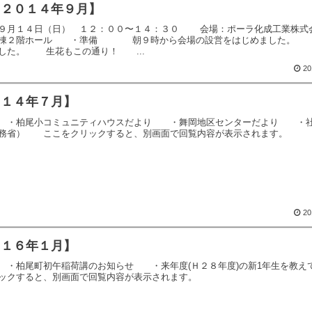
【２０１４年９月】
年９月１４日（日） １２：００〜１４：３０ 会場：ポーラ化成工業株
堂棟２階ホール ・準備 朝９時から会場の設営をはじめました。 
した。 生花もこの通り！ ...
20
０１４年７月】
 ・柏尾小コミュニティハウスだより ・舞岡地区センターだより ・
法務省） ここをクリックすると、別画面で回覧内容が表示されます。
20
０１６年１月】
・柏尾町初午稲荷講のお知らせ ・来年度(Ｈ２８年度)の新1年生を教え
ックすると、別画面で回覧内容が表示されます。