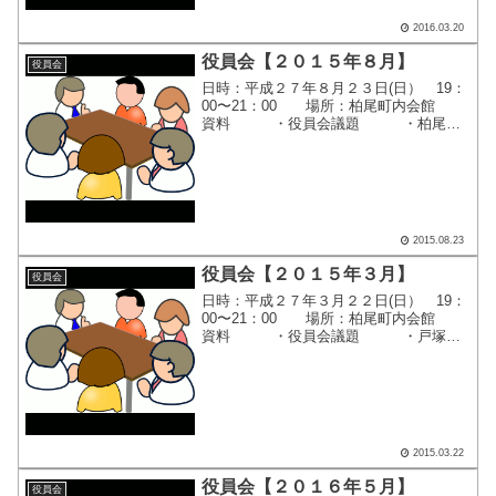
2016.03.20
役員会【２０１５年８月】
役員会
日時：平成２７年８月２３日(日） 19：
00〜21：00 場所：柏尾町内会館
資料 ・役員会議題 ・柏尾町
内会 消火訓練のお知らせ ・平成
２７年度 柏尾町内会『敬老の日祝賀
会』開催要項 ・平成２７年度
『秋季レクリエーシ...
2015.08.23
役員会【２０１５年３月】
役員会
日時：平成２７年３月２２日(日） 19：
00〜21：00 場所：柏尾町内会館
資料 ・役員会議題 ・戸塚区
連合町内会自治会連絡会 ３月定例
会 ・催しに対する新たな火災予防
対策について ・柏尾さわやかウォ
ーク2015 お知...
2015.03.22
役員会【２０１６年５月】
役員会