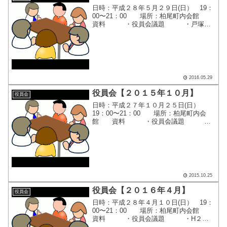
日時：平成２８年５月２９日(日） 19：
00〜21：00 場所：柏尾町内会館
資料 ・役員会議題 ・戸塚区
連合町内会自治会連絡会 ５月定例
会 ・平成２８年度 戸塚区運営方
針 ・柏尾小学校 地城防災拠点運営
マニュアル作成工...
2016.05.29
役員会【２０１５年１０月】
役員会
日時：平成２７年１０月２５日(日）
19：00〜21：00 場所：柏尾町内会
館 資料 ・役員会議題 ・
第26回秋季レクリエーション大会総
括 ・平成２７年度レクリェーショ
ン大会収支報告書 ・平成２７年度
盆踊り決算報告書（一...
2015.10.25
役員会【２０１６年４月】
役員会
日時：平成２８年４月１０日(日） 19：
00〜21：00 場所：柏尾町内会館
資料 ・役員会議題 ・H２８
年度 柏尾町内会 定期総会議案