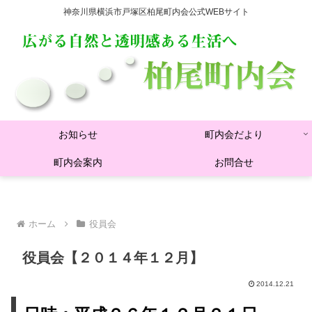
神奈川県横浜市戸塚区柏尾町内会公式WEBサイト
お知らせ
町内会だより
町内会案内
お問合せ
ホーム
役員会
役員会【２０１４年１２月】
2014.12.21