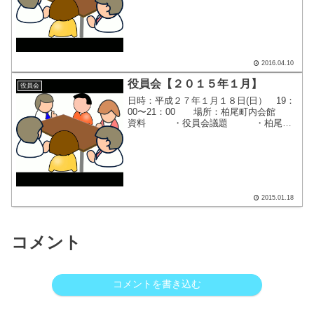
書 ・平成２８年度 町内会役員候補
の提案 ・柏尾町内会ホームペー
ジ・リニューアルのご...
2016.04.10
役員会【２０１５年１月】
役員会
日時：平成２７年１月１８日(日） 19：
00〜21：00 場所：柏尾町内会館
資料 ・役員会議題 ・柏尾町
初午稲荷講のお知らせ ここをクリッ
クすると、別画面で役員会資料が表示さ
れます。
2015.01.18
コメント
コメントを書き込む