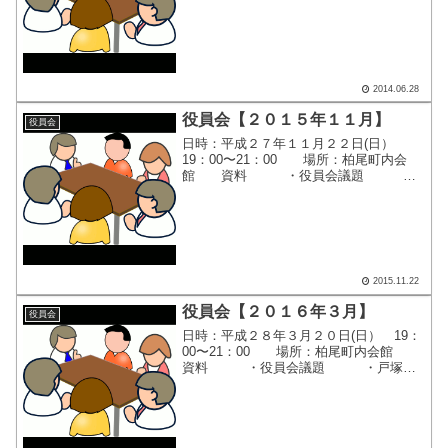
尾町内会納涼盆踊り大会開催要項
(案) ・平成２６年度柏尾地区町内自
治会納涼祭の日程...
2014.06.28
役員会【２０１５年１１月】
役員会
日時：平成２７年１１月２２日(日）
19：00〜21：00 場所：柏尾町内会
館 資料 ・役員会議題 ・
柏尾地区連合町内会自治会連絡
会 ・柏尾地区防災拠点訓練総
括 ・平成２７年度「地域防災拠点
訓練 柏尾町内反省会」議事録 ...
2015.11.22
役員会【２０１６年３月】
役員会
日時：平成２８年３月２０日(日） 19：
00〜21：00 場所：柏尾町内会館
資料 ・役員会議題 ・戸塚区
連合町内会自治会連絡会 ３月定例
会 ・2016柏尾さわやかウォー
ク ・2016年度 柏尾連合町内会行
事予定表 ...