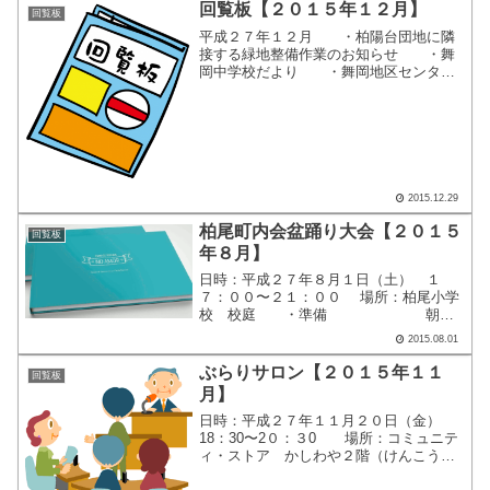
回覧板【２０１５年１２月】
回覧板
平成２７年１２月 ・柏陽台団地に隣
接する緑地整備作業のお知らせ ・舞
岡中学校だより ・舞岡地区センター
だより ・平成２８年度スタッフ募集
（とつか区民活動支援協会） ここを
クリックすると、別画面で回覧内容が表
示されます。
2015.12.29
柏尾町内会盆踊り大会【２０１５
回覧板
年８月】
日時：平成２７年８月１日（土） １
７：００〜２１：００ 場所：柏尾小学
校 校庭 ・準備 朝
８：００から会場設営作業し、ほぼ終わ
2015.08.01
りました。 ものすごい暑さで、水分補給
が間に合わないほどです（体調崩される
ぶらりサロン【２０１５年１１
回覧板
方...
月】
日時：平成２７年１１月２０日（金）
18：30〜2０：３0 場所：コミュニテ
ィ・ストア かしわや２階（けんこうは
うす２階） 公演：『マイナンバーに