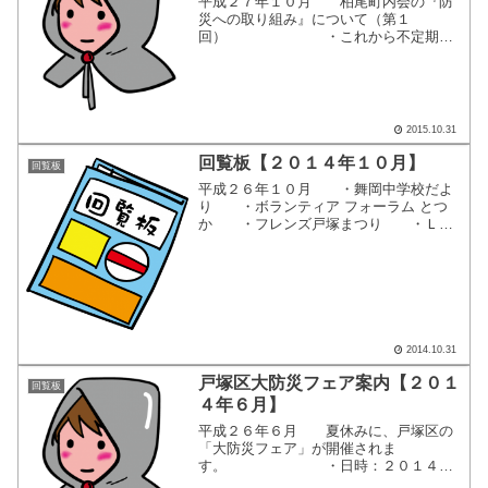
平成２７年１０月 柏尾町内会の『防
災への取り組み』について（第１
回） ・これから不定期
で、町内会の防災対策に関する取り組み
状況を掲載して行きます。 ・現在、
防災対策プロジェクトが２つ始動してお
り、会員の皆様と共に、過去を振り...
2015.10.31
回覧板【２０１４年１０月】
回覧板
平成２６年１０月 ・舞岡中学校だよ
り ・ボランティア フォーラム とつ
か ・フレンズ戸塚まつり ・ＬＰ
ガスをご利用のみなさまへ（神奈川県LP
ガス協会） ここをクリックすると、
別画面で回覧内容が表示されます。
2014.10.31
戸塚区大防災フェア案内【２０１
回覧板
４年６月】
平成２６年６月 夏休みに、戸塚区の
「大防災フェア」が開催されま
す。 ・日時：２０１４年
８月３日（日） ９：３０〜１２：０