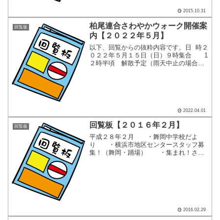
2015.10.31
柏尾連合さわやかウォーク開催案
回覧板
内【２０２２年５月】
以下、回覧からの抜粋内容です。日 時２
０２２年５月１５日（日）９時集合 1
２時半頃 解散予定（雨天中止の場合、
当日７時までに決定します。各地区青ス
ポへお問合せ下さい）集合場所ＪＲ国府
津駅 改札外 コース1.国府津駅 改札外
→ 2.国立...
2022.04.01
回覧板【２０１６年２月】
回覧板
平成２８年２月 ・舞岡中学校だよ
り ・横浜市地区センタースタッフ募
集！（舞岡・踊場） ・集まれ！さく
らっこ（第５９号、戸塚区青少年指導員
だより） ・戸塚区保健活動推進委員
会だより（第９号）・Ｓｉセンサーコン
ロ（横浜市消防局） ここ...
2016.02.29