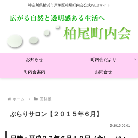
神奈川県横浜市戸塚区柏尾町内会公式WEBサイト
お知らせ
町内会だより
町内会案内
お問合せ
ホーム
回覧板
ぶらりサロン【２０１５年６月】
2015.06.01