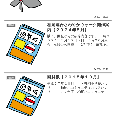
０ ・場所：消防訓練センター
2014.06.30
柏尾連合さわやかウォーク開催案
回覧板
内【２０２４年５月】
以下、回覧からの抜粋内容です。日 時２
０２４年５月１２日（日）７時２０分集
合（柏陽台公園横） 1７時頃 解散予定
（雨天の場合は箱根観光に行きます。荒
天中止の場合は当日６時までに決定しま
す）集合場所柏尾台 公園横（道路） コ
ース集合 柏陽台...
2024.03.10
回覧板【２０１５年１０月】
回覧板
平成２７年１０月 ・舞岡中学校だよ
り ・柏尾小コミュニティハウスだよ
り ・２７年度 柏尾小コミュニティ
ハウス・フェスティバル ・舞柏ここ
ろんの伝言板 ・のばそう愛の手 第
２２号（戸塚区民生委員児童委員協議
会） ・防犯かながわ １...