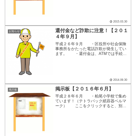
2015.03.30
還付金など詐欺に注意！【２０１
お知らせ
４年９月】
平成２６年９月 ・区役所や社会保険
事務所をかたった電話詐欺が発生してい
ます。 ・還付金は、ATMでは手続き
できません。（書面手続き必須で
す） ・公的機関職員は、自分への連
絡先として、携帯電話の番号を伝えるこ
とは絶対にありません。 ・...
2014.09.30
掲示板【２０１６年６月】
掲示板
平成２８年６月 ・柏尾小学校で集め
ています！（テトラパック紙容器ベルマ
ーク） ここをクリックすると、別画
面で掲示内容が表示されます。