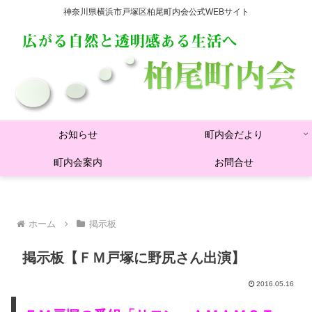
神奈川県横浜市戸塚区柏尾町内会公式WEBサイト
お知らせ
町内会だより
町内会案内
お問合せ
ホーム
掲示板
掲示板【ＦＭ戸塚に野尻さん出演】
2016.05.16