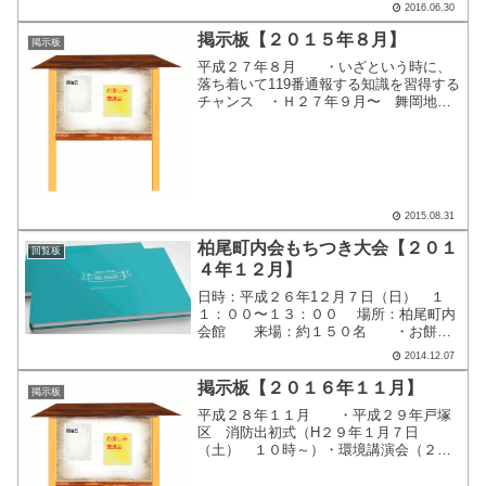
2016.06.30
掲示板【２０１５年８月】
掲示板
平成２７年８月 ・いざという時に、
落ち着いて119番通報する知識を習得する
チャンス ・Ｈ２７年９月〜 舞岡地区
センター（午前スタッフ）募集 ここ
をクリックすると、別画面で掲示内容が
表示されます。
2015.08.31
柏尾町内会もちつき大会【２０１
回覧板
４年１２月】
日時：平成２６年1２月７日（日） １
１：００〜１３：００ 場所：柏尾町内
会館 来場：約１５０名 ・お餅を
ついて 大人も子供も順番に、 臼（う
2014.12.07
す）と杵（きね）で本格的な餅つきで
す。 僕もがんばってます。 ・
掲示板【２０１６年１１月】
掲示板
「あんこ」や「きなこ」...
平成２８年１１月 ・平成２９年戸塚
区 消防出初式（H２９年１月７日
（土） １０時～）・環境講演会（２０
１７年２月４日（土） １３：００
～） ここをクリックすると、別画面