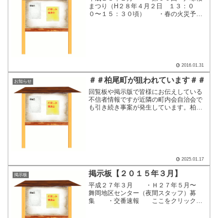
まつり（H２８年４月２日 １３：０
０〜１５：３０頃） ・春の火災予防
運動（3／1〜３／7） ここをクリック
すると、別画面で掲示内容が表示されま
す。
2016.01.31
＃＃柏尾町が狙われています＃＃
お知らせ
回覧板や掲示版で皆様にお伝えしている
不信者情報ですが近隣の町内会自治会で
も引き続き事案が発生しています。柏尾
交番とも連携し、パトカーで随時見廻り
も行って頂いてます。不審者を見かけ
た、不審者が来たなどがあった場合は、
すぐに戸塚警察署に連絡して...
2025.01.17
掲示板【２０１５年３月】
掲示板
平成２７年３月 ・Ｈ２７年５月〜
舞岡地区センター（夜間スタッフ）募
集 ・交番速報 ここをクリックす
ると、別画面で掲示内容が表示されま
す。