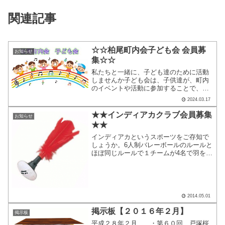
関連記事
☆☆柏尾町内会子ども会 会員募
お知らせ
集☆☆
私たちと一緒に、子ども達のために活動
しませんか子ども会は、子供達が、町内
のイベントや活動に参加することで、地
域の人に才能を認められたり、 感謝され
2024.03.17
たりしながら成長していくことをサポー
トし、見守る活動をしています。また、
★★インディアカクラブ会員募集
お知らせ
同学年の子供達だけでな...
★★
インディアカというスポーツをご存知で
しょうか。6人制バレーボールのルールと
ほぼ同じルールで１チームが4名で羽を素
手で打ち合うスポーツです。道具を使用
しないで素手でプレーする簡単なスポー
ツで、お年寄りから子供まで一緒になっ
てプレーできるスポー...
2014.05.01
掲示板【２０１６年２月】
掲示板
平成２８年２月 ・第６０回 戸塚桜