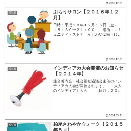
2016.12.01
ぶらりサロン【２０１６年１２
回覧板
月】
日時：平成２８年１２月１６日（金）
１８：３０〜２１：００ 場所：コミ
ュニティ・ストア かしわや２階（けん
こうはうす２階） 公演：「『年末の
市会報告』～誰にも優しい街であるべき
～」ここをクリックすると、別画面で案
内が表示されます。
2016.12.01
インディアカ大会開催のお知らせ
回覧板
【２０１４年】
連合町内会・社会福祉協議会主催のイン
ディアカ大会が開催されます。 大人
のインディアカ大会 日時：２０１
４年６月２９日（日） 受付８：１５
開会式９：１５〜場所：柏尾小学校 体
育館 少年少女スポーツ大会 日
時：２０１４年７月２０日...
2014.05.31
柏尾さわやかウォーク【２０１５
回覧板
年５月】