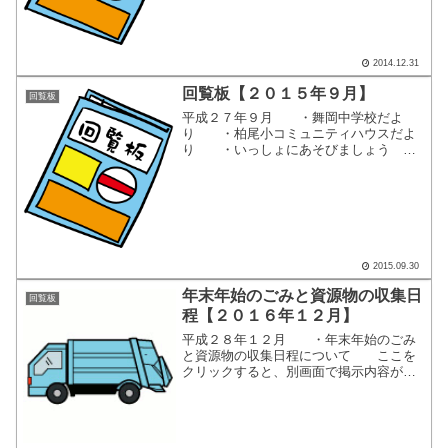
2014.12.31
回覧板【２０１５年９月】
回覧板
平成２７年９月 ・舞岡中学校だよ
り ・柏尾小コミュニティハウスだよ
り ・いっしょにあそびましょう ハ
ートぽっぽ柏尾 ・第９回 こどもフ
ェスティバル ・舞岡地区センターだ
より ・舞岡柏尾地域ケアプラザ ま
いか ・集まれ！ さくら...
2015.09.30
年末年始のごみと資源物の収集日
回覧板
程【２０１６年１２月】
平成２８年１２月 ・年末年始のごみ
と資源物の収集日程について ここを
クリックすると、別画面で掲示内容が表
示されます。