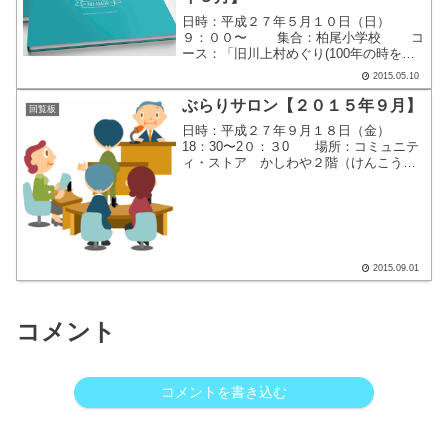
日時：平成２７年５月１０日（日）
９：００〜 集合：柏尾小学校 コ
ース：「旧川上村めぐり(100年の時を超
えて)」
2015.05.10
ぶらりサロン【２０１５年９月】
回覧板
日時：平成２７年９月１８日（金）
18：30〜2０：３0 場所：コミュニテ
ィ・ストア かしわや２階（けんこうは
うす２階） 公演：『日本の教育につ
いて』 ここをクリックすると、別画
面で案内が表示されます。
2015.09.01
コメント
コメントを書き込む