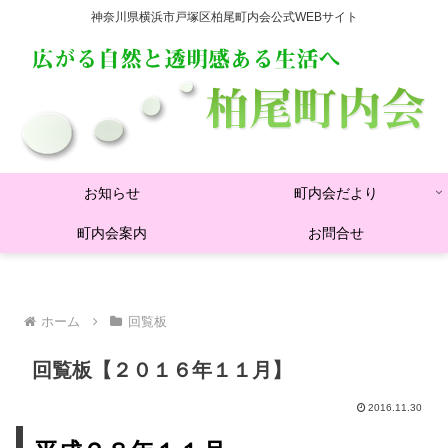
神奈川県横浜市戸塚区柏尾町内会公式WEBサイト
お知らせ
町内会だより
町内会案内
お問合せ
ホーム
回覧板
回覧板【２０１６年１１月】
2016.11.30