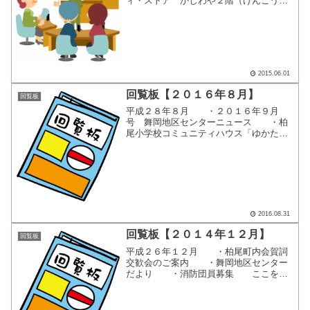
ィ・ストア かしわや２階（けんこうは
うす２階） 公演：『神奈川県議会報
告 ～みんなで力を合わせて良い街造り
～』 ここをクリックすると、別画面
で案内が表示されます...
2015.06.01
回覧板【２０１６年８月】
回覧板
平成２８年８月 ・２０１６年９月
号 舞岡地区センターニュース ・柏
尾小学校コミュニティハウス「ゆかた&
きもの着付けレッスン」 ・「花りん
の木の下で」ボランティア養成講
座 ・第十回 お楽しみ落語 ・か
しおのこども食堂 ・火災共済 ...
2016.08.31
回覧板【２０１４年１２月】
回覧板
平成２６年１２月 ・柏尾町内会賀詞
交歓会のご案内 ・舞岡地区センター
だより ・消防団員募集 ここをク
リックすると、別画面で回覧内容が表示
されます。