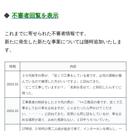
不審者回覧を表示
これまでに寄せられた不審者情報です。
新たに発生した新たな事案については随時追加いたしま
す。
時期
内容
２０代前半の男が、『近くで工事をしている者です。お宅の屋根が傷
んでいるので修理した方がいいですよ』と訪ねてきた。
2024.10
「どこで工事していますか？」「名刺を見せて」と対応したらすぐに
帰った。
工事業者の恰好をした２０代の男が、『○○工務店の者です。近くで工
事をしており車を止めますが、じゃまだったら声かけてくださ
2024.10
い。・・・・』と訪ねてきた。近所にも同じ話をしているが、車を止
める場所が違う、止めた形跡もない。１日中うろついていた。
17時頃、2-30代の男二人組が徒歩で来て、インターホンを鳴らし、一