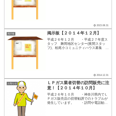
センター（午前スタッフ）募集 ここ
をクリックすると、別画面で掲示内容が
表示されます。
2015.08.31
掲示板【２０１４年１２月】
掲示板
平成２６年１２月 ・平成２７年度ス
タッフ 舞岡地区センター(夜間スタッ
フ)、柏尾小コミュニティハウス募集
ここをクリックすると、別画面で掲示内
容が表示されます。
2014.12.31
ＬＰガス業者切替の訪問販売に注
お知らせ
意！【２０１４年１０月】
平成２６年１０月 ・神奈川県内でＬ
Ｐガス販売店の切替勧誘でのトラブルが
発生しています。 ・訪問や電話勧
誘、WEBサイトへの情報入力など様々な
手口があります。（県LPガス協
会） ・オレオレ詐欺、還付金詐欺、