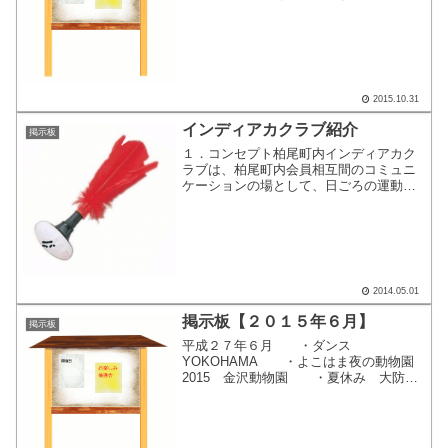
面で掲示内容が表示されます。
2015.10.31
インディアカクラブ紹介
掲示板
１．コンセプト柏尾町内インディアカク
ラブは、柏尾町内会員相互間のコミュニ
ケーションの場として、日ごろの運動不
足解消とストレス発散を兼ねて良い汗を
流す事を目的としています。 また、毎
年開催される連合町内会主催のインディ
アカ大会に参加し上位を...
2014.05.01
掲示板【２０１５年６月】
掲示板
平成２７年６月 ・ダンス
YOKOHAMA ・よこはま夜の動物園
2015 金沢動物園 ・夏休み 大防災
フェア ここをクリックすると、別画
面で掲示内容が表示されます。