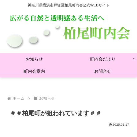
神奈川県横浜市戸塚区柏尾町内会公式WEBサイト
お知らせ
町内会だより
町内会案内
お問合せ
ホーム
お知らせ
＃＃柏尾町が狙われています＃＃
2025.01.17