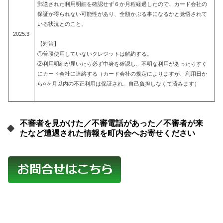
郵送された利用明細を確認せず６か月程経過したので、カード会社の
保証が得られない可能性があり、全額かぶる事になるかと覚悟されて
いる状況とのこと。
2025.3
【対策】
①普段使用していないクレジットは解約する。
②利用明細が届いたら必ず中身を確認し、不明な利用があったらすぐ
にカード会社に連絡する（カード会社の規定によりますが、利用日か
ら○ヶ月以内の不正利用は保証され、自己負担しなくて済みます）
不審者を見かけた／不審電話があった／不審者が来
たなど遭遇された情報を町内会へお寄せください