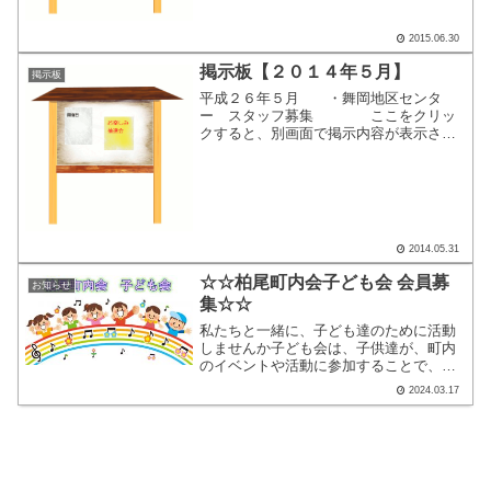
2015.06.30
掲示板【２０１４年５月】
掲示板
平成２６年５月 ・舞岡地区センタ
ー スタッフ募集 ここをクリッ
クすると、別画面で掲示内容が表示され
ます。
2014.05.31
☆☆柏尾町内会子ども会 会員募
お知らせ
集☆☆
私たちと一緒に、子ども達のために活動
しませんか子ども会は、子供達が、町内
のイベントや活動に参加することで、地
域の人に才能を認められたり、 感謝され
2024.03.17
たりしながら成長していくことをサポー
トし、見守る活動をしています。また、
同学年の子供達だけでな...