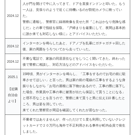
人が門を開けて中に入ってきて、ドアを直接ドンドンと叩いた。もう
一人は、見張りのようで近くに待機いるのが防犯カメラに映ってい
2024.12
た。
警察に通報し、警察官に録画映像を見せた所『これはかなり危険な感
じだ』との事で指紋を採取。『戸締まりを厳重にして、夜間は基本的
に誰か来ても対応しない様に』とアドバイスいただいた。
インターホンを鳴らしたあと、ドアノブを乱暴にガチャガチャ回した
2024.12
後、家の周囲をうろついてから去っていった。
不審な電話で、家族の同居居住などをしつこく聞いてきた。終わった
2024.12
後で警察に相談し、対応方法などのアドバイスをいただいた。
15時頃、男がインターホンを鳴らし、「工事をするのでお宅の前に駐
2025.1
車させてほしい」と言った。男は家の前の電線の工事をするような身
振りをしながら「お宅の屋根に落下物があるので、工事の際に落下し
【近隣
た場合、作業員や工事の車に被害が出たら保証して貰うことになる」
自治会
と理不尽なことを言うので、警察に来て貰うと男に伝え110 番したと
より】
ころ、男は姿を消していた。
来てくれた警察官が周辺を確認してくれたが居なかった。
不審者ではありませんが、作っただけで１度も利用していないクレジ
ットカードで２０万円も海外で不正利用される事件が町内会員で発生
しました。