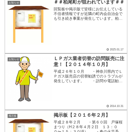
＃＃柏尾町が狙われています＃＃
お知らせ
回覧板や掲示版で皆様にお伝えしている
不信者情報ですが近隣の町内会自治会で
も引き続き事案が発生しています。柏尾
交番とも連携し、パトカーで随時見廻り
も行って頂いてます。不審者を見かけ
た、不審者が来たなどがあった場合は、
すぐに戸塚警察署に連絡して...
2025.01.17
ＬＰガス業者切替の訪問販売に注
お知らせ
意！【２０１４年１０月】
平成２６年１０月 ・神奈川県内でＬ
Ｐガス販売店の切替勧誘でのトラブルが
発生しています。 ・訪問や電話勧
誘、WEBサイトへの情報入力など様々な
手口があります。（県LPガス協
会） ・オレオレ詐欺、還付金詐欺、
不正送金被害にも注意を（県警）...
2014.10.31
掲示板【２０１６年２月】
掲示板
平成２８年２月 ・第６０回 戸塚桜
まつり（H２８年４月２日 １３：０
０〜１５：３０頃） ・春の火災予防