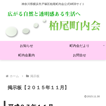
神奈川県横浜市戸塚区柏尾町内会公式WEBサイト
お知らせ
町内会だより
町内会案内
お問合せ
ホーム
掲示板
掲示板【２０１５年１１月】
2015.11.30