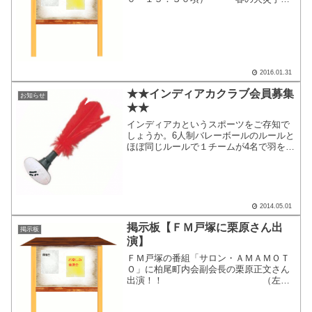
運動（3／1〜３／7） ここをクリック
すると、別画面で掲示内容が表示されま
す。
2016.01.31
★★インディアカクラブ会員募集
お知らせ
★★
インディアカというスポーツをご存知で
しょうか。6人制バレーボールのルールと
ほぼ同じルールで１チームが4名で羽を素
手で打ち合うスポーツです。道具を使用
しないで素手でプレーする簡単なスポー
ツで、お年寄りから子供まで一緒になっ
てプレーできるスポー...
2014.05.01
掲示板【ＦＭ戸塚に栗原さん出
掲示板
演】
ＦＭ戸塚の番組「サロン・ＡＭＡＭＯＴ
Ｏ」に柏尾町内会副会長の栗原正文さん
出演！！ （左か
ら栗原さん、天本さん、井上さん）・放
送局 ： ＦＭ戸塚（８３．７ＭＨ