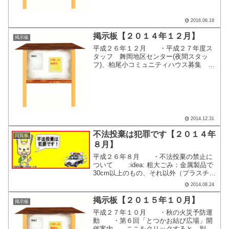
ｚ） ＵＲＬはこちら ・番組
名 ： サロン・ＡＭＡＭＯＴＯ ...
2016.06.18
掲示板【２０１４年１２月】
掲示板
平成２６年１２月 ・平成２７年度ス
タッフ 舞岡地区センター(夜間スタッ
フ)、柏尾小コミュニティハウス募集
ここをクリックすると、別画面で掲示内
容が表示されます。
2014.12.31
不法投棄は犯罪です【２０１４年
回覧板
８月】
平成２６年８月 ・不法投棄の禁止に
ついて :idea: 粗大ごみ：金属製品で
30cm以上のもの、それ以外（プラスチッ
ク商品、木製品など）で50㎝以上のもの
2014.08.24
を対象とします。 ⇒粗大ごみ受付センタ
ー（℡戸塚区0570-045-240） ...
掲示板【２０１５年１０月】
掲示板
平成２７年１０月 ・秋の火災予防運
動 ・第６回「とつかお結び広場」開
催案内 ここをクリックすると、別画