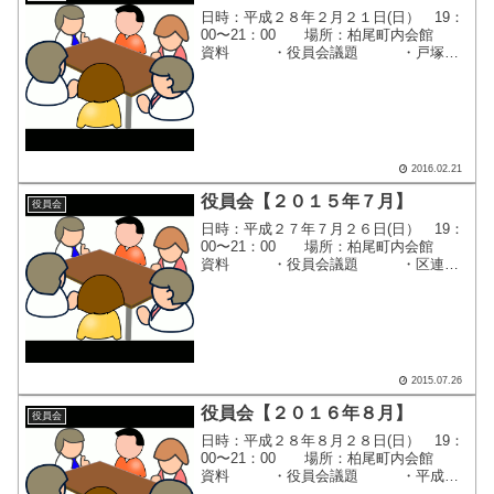
日時：平成２８年２月２１日(日） 19：
00〜21：00 場所：柏尾町内会館
資料 ・役員会議題 ・戸塚区
連合町内会自治会連絡会 2月定例
会 ・柏尾町内会 防災行動マニュア
ル(案) ・柏陽台緑地 「再整備」の
お知らせ ...
2016.02.21
役員会【２０１５年７月】
役員会
日時：平成２７年７月２６日(日） 19：
00〜21：00 場所：柏尾町内会館
資料 ・役員会議題 ・区連会(
７月定例会) 関係資料の送付につい
て ・地震発生時の状況段階と対応
フロー( 案) V1．0 ・平成２７年
度 柏...
2015.07.26
役員会【２０１６年８月】
役員会
日時：平成２８年８月２８日(日） 19：
00〜21：00 場所：柏尾町内会館
資料 ・役員会議題 ・平成２
８年度 『秋季レクリエーション大会』柏