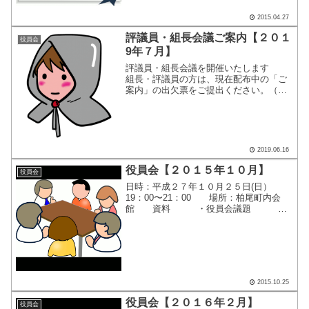
2015.04.27
評議員・組長会議ご案内【２０１
役員会
9年７月】
評議員・組長会議を開催いたします
組長・評議員の方は、現在配布中の「ご
案内」の出欠票をご提出ください。（詳
細はご案内を参照くださ
い） ・日時：２０１９年
７月７日（日）１０：００〜１２：０
０ ・場所：柏尾町内会館 ２階大会
議室...
2019.06.16
役員会【２０１５年１０月】
役員会
日時：平成２７年１０月２５日(日）
19：00〜21：00 場所：柏尾町内会
館 資料 ・役員会議題 ・
第26回秋季レクリエーション大会総
括 ・平成２７年度レクリェーショ
ン大会収支報告書 ・平成２７年度
盆踊り決算報告書（一...
2015.10.25
役員会【２０１６年２月】
役員会