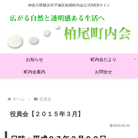
神奈川県横浜市戸塚区柏尾町内会公式WEBサイト
お知らせ
町内会だより
町内会案内
お問合せ
ホーム
役員会
役員会【２０１５年３月】
2015.03.22