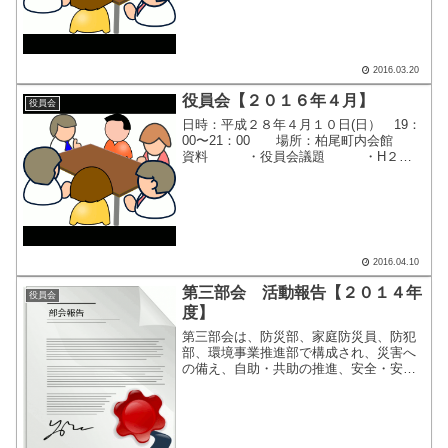
ク ・2016年度 柏尾連合町内会行
事予定表 ...
2016.03.20
役員会【２０１６年４月】
役員会
日時：平成２８年４月１０日(日） 19：
00〜21：00 場所：柏尾町内会館
資料 ・役員会議題 ・H２８
年度 柏尾町内会 定期総会議案
書 ・平成２８年度 町内会役員候補
の提案 ・柏尾町内会ホームペー
ジ・リニューアルのご...
2016.04.10
第三部会 活動報告【２０１４年
役員会
度】
第三部会は、防災部、家庭防災員、防犯
部、環境事業推進部で構成され、災害へ
の備え、自助・共助の推進、安全・安心
の街づくり、清潔できれいな街づくりを
目指します。平成２６年度の活動内容は
以下のとおりです。