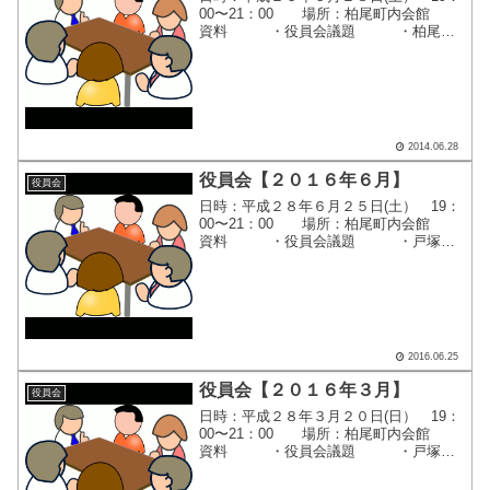
00〜21：00 場所：柏尾町内会館
資料 ・役員会議題 ・柏尾町
追分御不動尊祭礼のおしらせ ・柏
尾町内会納涼盆踊り大会開催要項
(案) ・平成２６年度柏尾地区町内自
治会納涼祭の日程...
2014.06.28
役員会【２０１６年６月】
役員会
日時：平成２８年６月２５日(土） 19：
00〜21：00 場所：柏尾町内会館
資料 ・役員会議題 ・戸塚区
連合町内会自治会連絡会 ６月定例
会 ・平成２８年度 柏尾地区連合町
内会 各自治会町内会 納涼祭日程 ・
シルバー健康...
2016.06.25
役員会【２０１６年３月】
役員会
日時：平成２８年３月２０日(日） 19：
00〜21：00 場所：柏尾町内会館
資料 ・役員会議題 ・戸塚区
連合町内会自治会連絡会 ３月定例
会 ・2016柏尾さわやかウォー