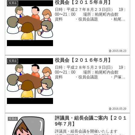
役員会【２０１５年８月】
役員会
日時：平成２７年８月２３日(日） 19：
00〜21：00 場所：柏尾町内会館
資料 ・役員会議題 ・柏尾町
内会 消火訓練のお知らせ ・平成
２７年度 柏尾町内会『敬老の日祝賀
会』開催要項 ・平成２７年度
『秋季レクリエーシ...
2015.08.23
役員会【２０１６年５月】
役員会
日時：平成２８年５月２９日(日） 19：
00〜21：00 場所：柏尾町内会館
資料 ・役員会議題 ・戸塚区
連合町内会自治会連絡会 ５月定例
会 ・平成２８年度 戸塚区運営方
針 ・柏尾小学校 地城防災拠点運営
マニュアル作成工...
2016.05.29
評議員・組長会議ご案内【２０１
役員会
9年７月】
評議員・組長会議を開催いたします