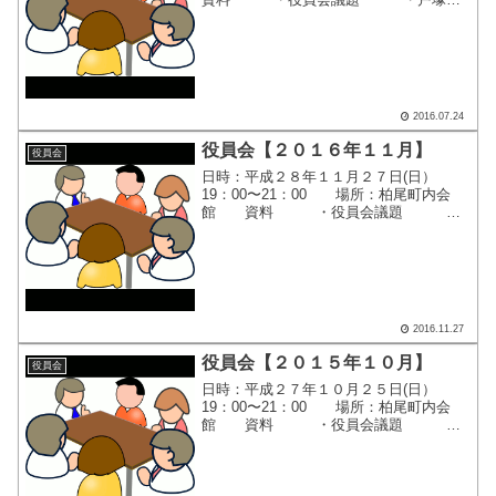
連合町内会自治会連絡会 ７月定例
会 ・「シルバー健康広場」整備の
実施報告（第１回) ・～柏尾地区～
地区懇談会開催の...
2016.07.24
役員会【２０１６年１１月】
役員会
日時：平成２８年１１月２７日(日）
19：00〜21：00 場所：柏尾町内会
館 資料 ・役員会議題 ・
柏尾地区連合町内会広報部会報
告 ・柏尾地区もちつき大会 年賀
葉書臨時出張所開催！ ・「柏尾元
旦マラソン大会」のお知らせ...
2016.11.27
役員会【２０１５年１０月】
役員会
日時：平成２７年１０月２５日(日）
19：00〜21：00 場所：柏尾町内会
館 資料 ・役員会議題 ・
第26回秋季レクリエーション大会総
括 ・平成２７年度レクリェーショ
ン大会収支報告書 ・平成２７年度
盆踊り決算報告書（一...