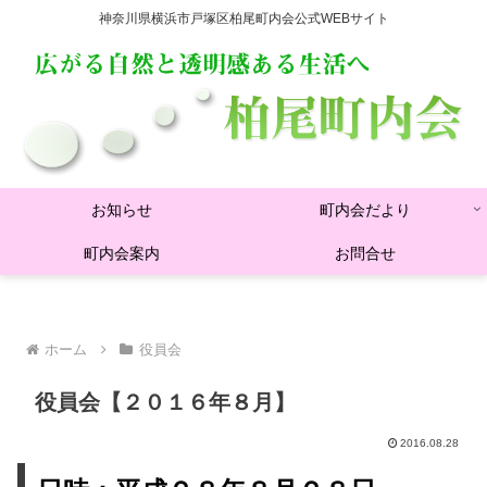
神奈川県横浜市戸塚区柏尾町内会公式WEBサイト
お知らせ
町内会だより
町内会案内
お問合せ
ホーム
役員会
役員会【２０１６年８月】
2016.08.28