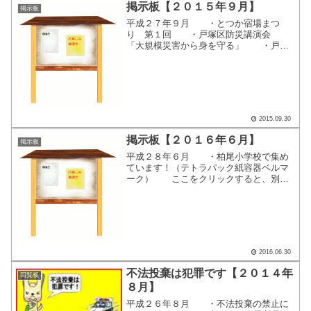
掲示板【２０１５年９月】
掲示板
平成２７年９月 ・とつか宿場まつ
り 第１回 ・戸塚区防災講演会
「大規模災害から身を守る」 ・戸塚
ふれあい区民まつり 第３９回 ここ
をクリックすると、別画面で掲示内容が
表示されます。
2015.09.30
掲示板【２０１６年６月】
掲示板
平成２８年６月 ・柏尾小学校で集め
ています！（テトラパック紙容器ベルマ
ーク） ここをクリックすると、別画
面で掲示内容が表示されます。
2016.06.30
不法投棄は犯罪です【２０１４年
回覧板
８月】
平成２６年８月 ・不法投棄の禁止に