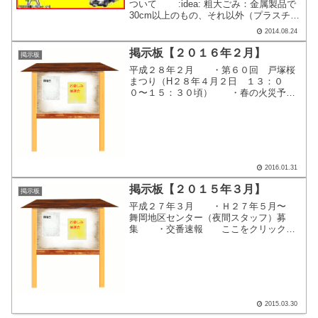
ついて :idea: 粗大ごみ：金属製品で
30cm以上のもの、それ以外（プラスチッ
ク商品、木製品など）で50㎝以上のもの
2014.08.24
を対象とします。 ⇒粗大ごみ受付センタ
ー（℡戸塚区0570-045-240） ...
掲示板【２０１６年２月】
掲示板
平成２８年２月 ・第６０回 戸塚桜
まつり（H２８年４月２日 １３：０
０〜１５：３０頃） ・春の火災予防
運動（3／1〜３／7） ここをクリック
すると、別画面で掲示内容が表示されま
す。
2016.01.31
掲示板【２０１５年３月】
掲示板
平成２７年３月 ・Ｈ２７年５月〜
舞岡地区センター（夜間スタッフ）募
集 ・交番速報 ここをクリックす
ると、別画面で掲示内容が表示されま
す。
2015.03.30