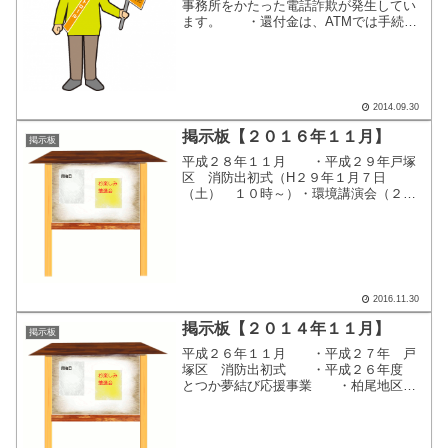
事務所をかたった電話詐欺が発生してい
ます。 ・還付金は、ATMでは手続き
できません。（書面手続き必須で
す） ・公的機関職員は、自分への連
絡先として、携帯電話の番号を伝えるこ
とは絶対にありません。 ・...
2014.09.30
掲示板【２０１６年１１月】
掲示板
平成２８年１１月 ・平成２９年戸塚
区 消防出初式（H２９年１月７日
（土） １０時～）・環境講演会（２０
１７年２月４日（土） １３：００
～） ここをクリックすると、別画面
で掲示内容が表示されます。
2016.11.30
掲示板【２０１４年１１月】
掲示板
平成２６年１１月 ・平成２７年 戸
塚区 消防出初式 ・平成２６年度
とつか夢結び応援事業 ・柏尾地区も
ちつき大会２０１４ ・柏尾元旦マラ
ソン大会 ここをクリックすると、別
画面で掲示内容が表示されます。