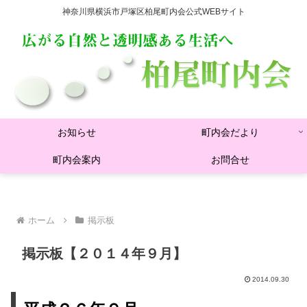
神奈川県横浜市戸塚区柏尾町内会公式WEBサイト
お知らせ
町内会だより
町内会案内
お問合せ
ホーム
掲示板
掲示板【２０１４年９月】
2014.09.30